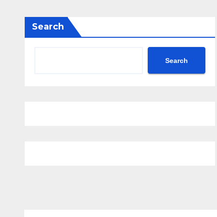
Search
Search