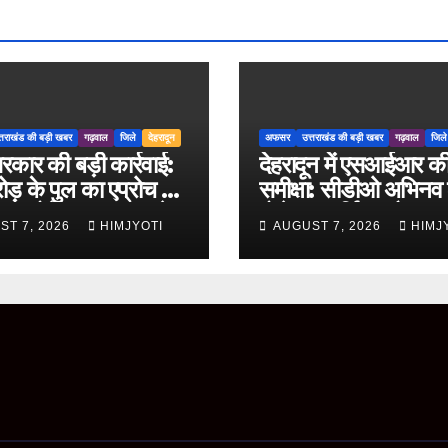
्तराखंड की बड़ी खबर
गढ़वाल
जिले
देहरादून
अफसर
उत्तराखंड की बड़ी खबर
गढ़वाल
जिले
रकार की बड़ी कार्रवाई:
देहरादून में एसआईआर क
ड़ के पुल का एप्रोच रोड
समीक्षा: सीडीओ अभिनव
ग्रस्त होने पर PWD के
बोले- पारदर्शिता और शुद्ध
ST 7, 2026
HIMJYOTI
AUGUST 7, 2026
HIMJ
जीनियर निलंबित
साथ पूरा करें मतदाता सू
पुनरीक्षण कार्य