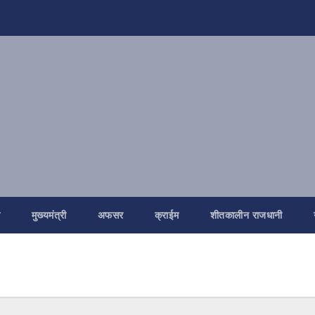
ि
मुख्यमंत्री
अफसर
क्राईम
शीतकालीन राजधानी