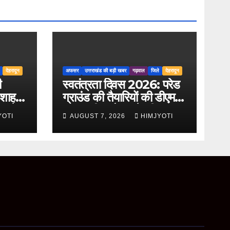
देहरादून
अफसर
उत्तराखंड की बड़ी खबर
गढ़वाल
जिले
देहरादून
ी
स्वतंत्रता दिवस 2026: परेड
 शाह
ग्राउंड की तैयारियों की डीएम
ता के
डॉ. आशीष चौहान ने की
YOTI
AUGUST 7, 2026
HIMJYOTI
ची
समीक्षा, अधिकारियों को दिए
अहम निर्देश