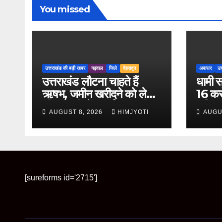
You missed
उत्तराखंड की बड़ी खबर
गढ़वाल
जिले
देहरादून
अफसर
उत
उत्तराखंड लौटना चाहते हैं
धामी स
ऋषभ, जमीन खरीदने को लेकर
16 करो
सीएम धामी से लगाई मदद की
क्षति
AUGUST 8, 2026
HIMJYOTI
AUGU
गुहार
तीन इं
[sureforms id='2715']