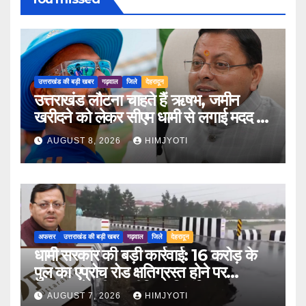
उत्तराखंड की बड़ी खबर
गढ़वाल
जिले
देहरादून
उत्तराखंड लौटना चाहते हैं ऋषभ, जमीन
खरीदने को लेकर सीएम धामी से लगाई मदद की
गुहार
AUGUST 8, 2026
HIMJYOTI
अफसर
उत्तराखंड की बड़ी खबर
गढ़वाल
जिले
देहरादून
धामी सरकार की बड़ी कार्रवाई: 16 करोड़ के
पुल का एप्रोच रोड क्षतिग्रस्त होने पर
PWD के तीन इंजीनियर निलंबित
AUGUST 7, 2026
HIMJYOTI