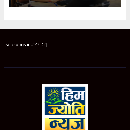
[sureforms id='2715']