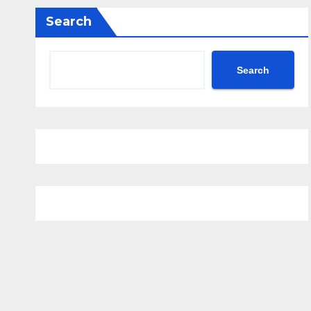
Search
Search