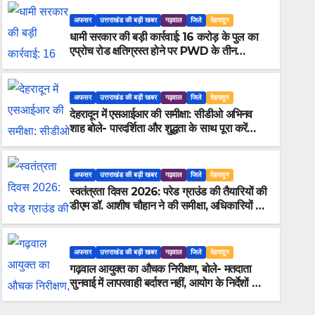
अफसर
उत्तराखंड की बड़ी खबर
गढ़वाल
जिले
देहरादून
धामी सरकार की बड़ी कार्रवाई: 16 करोड़ के पुल का
एप्रोच रोड क्षतिग्रस्त होने पर PWD के तीन
इंजीनियर निलंबित
अफसर
उत्तराखंड की बड़ी खबर
गढ़वाल
जिले
देहरादून
देहरादून में एसआईआर की समीक्षा: सीडीओ अभिनव
शाह बोले- पारदर्शिता और शुद्धता के साथ पूरा करें
मतदाता सूची पुनरीक्षण कार्य
अफसर
उत्तराखंड की बड़ी खबर
गढ़वाल
जिले
देहरादून
स्वतंत्रता दिवस 2026: परेड ग्राउंड की तैयारियों की
अफसर
उत्तराखंड की बड़ी खबर
गढ़वाल
जिले
देहर
डीएम डॉ. आशीष चौहान ने की समीक्षा, अधिकारियों को
ीएम डॉ. आशीष
गढ़वाल आयुक्त का औच
दिए अहम निर्देश
बर्दाश्त नहीं, आयोग क
अफसर
उत्तराखंड की बड़ी खबर
गढ़वाल
जिले
देहरादून
गढ़वाल आयुक्त का औचक निरीक्षण, बोले- मतदाता
AUGUST 7, 2026
HIMJYOT
सुनवाई में लापरवाही बर्दाश्त नहीं, आयोग के निर्देशों का
करें शत-प्रतिशत पालन