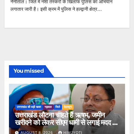
नैनीताल। जिले में नशा तस्करों के खिलाफ पुलिस का अभियान
लगातार जारी है। इसी क्रम में पुलिस ने हल्द्वानी क्षेत्र…
You missed
उत्तराखंड की बड़ी खबर
गढ़वाल
जिले
देहरादून
उत्तराखंड लौटना चाहते हैं ऋषभ, जमीन
खरीदने को लेकर सीएम धामी से लगाई मदद की
गुहार
AUGUST 8, 2026
HIMJYOTI