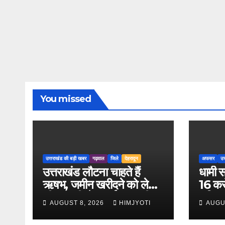
You missed
उत्तराखंड की बड़ी खबर
गढ़वाल
जिले
देहरादून
अफसर
उत
उत्तराखंड लौटना चाहते हैं
धामी स
ऋषभ, जमीन खरीदने को लेकर
16 करो
सीएम धामी से लगाई मदद की
क्षति
AUGUST 8, 2026
HIMJYOTI
AUGU
गुहार
तीन इं