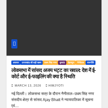
अफसर
उत्तराखंड की बड़ी खबर
उधम सिंह नगर
कुमाऊं
देहरादून
नैनीताल
राजनीति
लोकसभा में सांसद अजय भट्ट का सवाल: देश में ई-
कोर्ट और ई-फाइलिंग की क्या है स्थिति
MARCH 13, 2026
HIMJYOTI
नई दिल्ली। लोकसभा सत्र के दौरान नैनीताल–उधम सिंह नगर
संसदीय क्षेत्र से सांसद Ajay Bhatt ने न्यायपालिका में सूचना
एवं…