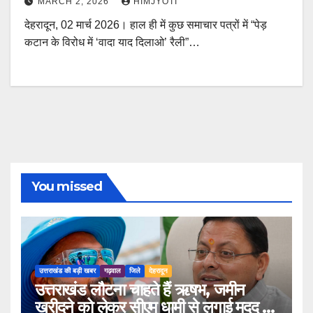
MARCH 2, 2026
HIMJYOTI
देहरादून, 02 मार्च 2026। हाल ही में कुछ समाचार पत्रों में “पेड़
कटान के विरोध में ‘वादा याद दिलाओ’ रैली”…
You missed
उत्तराखंड की बड़ी खबर
गढ़वाल
जिले
देहरादून
उत्तराखंड लौटना चाहते हैं ऋषभ, जमीन
खरीदने को लेकर सीएम धामी से लगाई मदद की