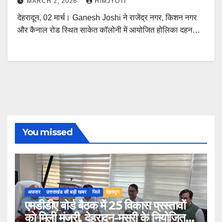
MARCH 2, 2026
HIMJYOTI
देहरादून, 02 मार्च। Ganesh Joshi ने राजेंद्र नगर, किशन नगर
और कैनाल रोड स्थित साकेत कॉलोनी में आयोजित होलिका दहन…
You missed
अफसर
उत्तराखंड की बड़ी खबर
जिले
देहरादून
एमडीडीए बोर्ड बैठक में 25 विकास प्रस्तावों
को मिली मंजूरी, देहरादून-मसूरी के नियोजित