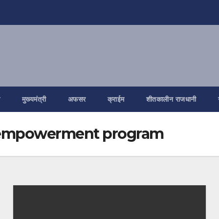
ि
मुख्यमंत्री
अफसर
क्राईम
शीतकालीन राजधानी
 empowerment program