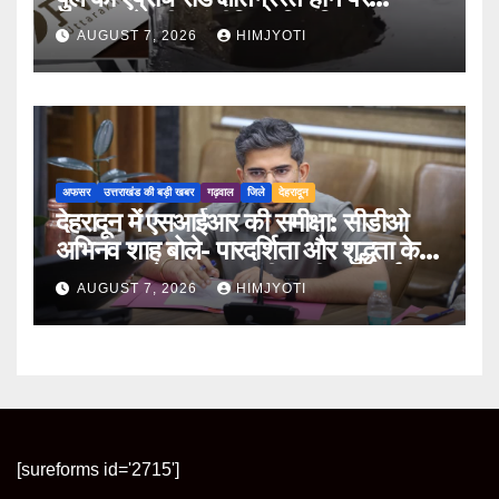
PWD के तीन इंजीनियर निलंबित
AUGUST 7, 2026
HIMJYOTI
अफसर
उत्तराखंड की बड़ी खबर
गढ़वाल
जिले
देहरादून
देहरादून में एसआईआर की समीक्षा: सीडीओ
अभिनव शाह बोले- पारदर्शिता और शुद्धता के
साथ पूरा करें मतदाता सूची पुनरीक्षण कार्य
AUGUST 7, 2026
HIMJYOTI
[sureforms id='2715']