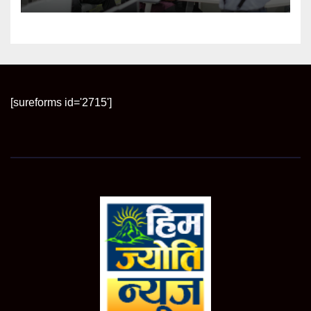
[sureforms id='2715']