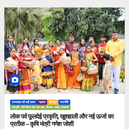
उत्तराखंड की बड़ी खबर
गढ़वाल
देहरादून
राजनीति
संस्कृति, देवी देवता और चार धाम, किसान, खेती, बागवानी
लोक पर्व फूलदेई प्रकृति, खुशहाली और नई ऊर्जा का
प्रतीक – कृषि मंत्री गणेश जोशी