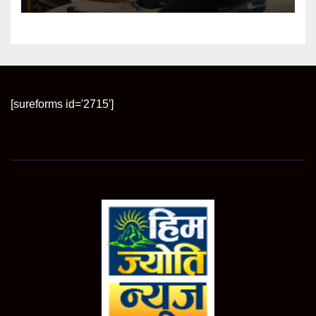
[sureforms id='2715']