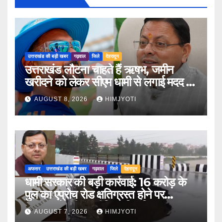
उत्तराखंड की बड़ी खबर
गढ़वाल
जिले
देहरादून
उत्तराखंड लौटना चाहते हैं ऋषभ, जमीन
खरीदने को लेकर सीएम धामी से लगाई मदद की
गुहार
AUGUST 8, 2026
HIMJYOTI
अफसर
उत्तराखंड की बड़ी खबर
गढ़वाल
जिले
देहरादून
धामी सरकार की बड़ी कार्रवाई: 16 करोड़ के
पुल का एप्रोच रोड क्षतिग्रस्त होने पर
PWD के तीन इंजीनियर निलंबित
AUGUST 7, 2026
HIMJYOTI