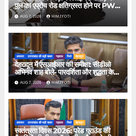
पुल का एप्रोच रोड क्षतिग्रस्त होने पर PWD
के तीन इंजीनियर निलंबित
AUG 7, 2026
HIMJYOTI
अफसर
उत्तराखंड की बड़ी खबर
गढ़वाल
जिले
देहरादून
देहरादून में एसआईआर की समीक्षा: सीडीओ
अभिनव शाह बोले- पारदर्शिता और शुद्धता के
साथ पूरा करें मतदाता सूची पुनरीक्षण कार्य
AUG 7, 2026
HIMJYOTI
अफसर
उत्तराखंड की बड़ी खबर
गढ़वाल
जिले
देहरादून
स्वतंत्रता दिवस 2026: परेड ग्राउंड की