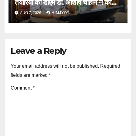
तैयारियों की डीएम डॉ. आशीष चौहान ने की
समीक्षा, अधिकारियों को दिए अहम निर्देश
AUG 7, 2026
HIMJYOTI
Leave a Reply
Your email address will not be published.
Required
fields are marked
*
Comment
*