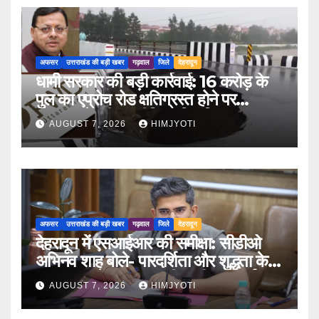
अफसर
उत्तराखंड की बड़ी खबर
गढ़वाल
जिले
देहरादून
धामी सरकार की बड़ी कार्रवाई: 16 करोड़ के
पुल का एप्रोच रोड क्षतिग्रस्त होने पर
PWD के तीन इंजीनियर निलंबित
AUGUST 7, 2026
HIMJYOTI
अफसर
उत्तराखंड की बड़ी खबर
गढ़वाल
जिले
देहरादून
देहरादून में एसआईआर की समीक्षा: सीडीओ
अभिनव शाह बोले- पारदर्शिता और शुद्धता के
साथ पूरा करें मतदाता सूची पुनरीक्षण कार्य
AUGUST 7, 2026
HIMJYOTI