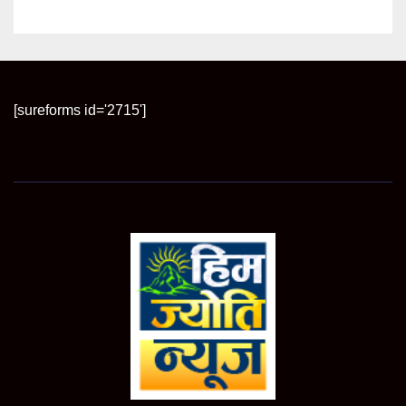
[sureforms id='2715']