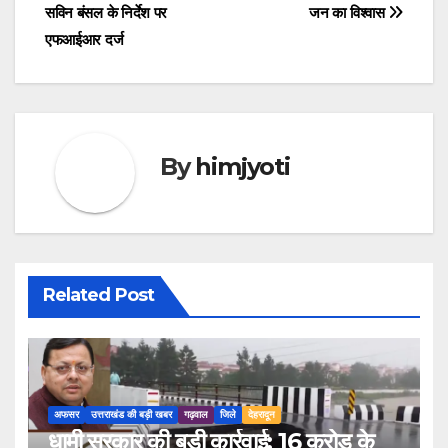
navigation
सविन बंसल के निर्देश पर
जन का विश्वास
एफआईआर दर्ज
By
himjyoti
Related Post
अफसर
उत्तराखंड की बड़ी खबर
गढ़वाल
जिले
देहरादून
धामी सरकार की बड़ी कार्रवाई: 16 करोड़ के