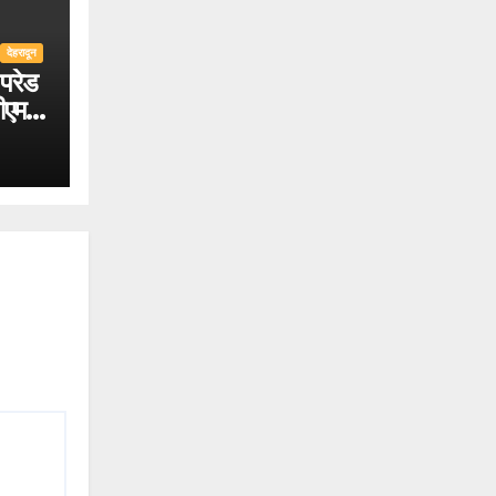
देहरादून
परेड
ीएम
िए