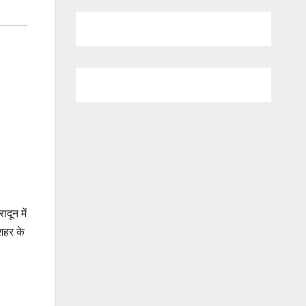
,
दून में
 शहर के