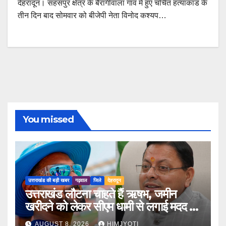
देहरादून। सहसपुर क्षेत्र के बैरागीवाला गांव में हुए चर्चित हत्याकांड के
तीन दिन बाद सोमवार को बीजेपी नेता विनोद कश्यप…
You missed
उत्तराखंड की बड़ी खबर
गढ़वाल
जिले
देहरादून
उत्तराखंड लौटना चाहते हैं ऋषभ, जमीन
खरीदने को लेकर सीएम धामी से लगाई मदद की
गुहार
AUGUST 8, 2026
HIMJYOTI