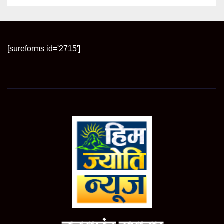
[sureforms id='2715']