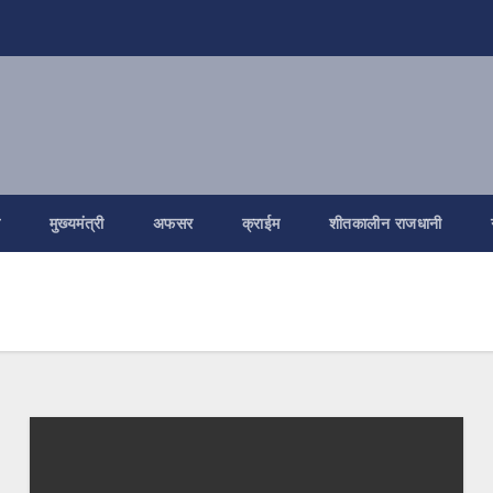
ि
मुख्यमंत्री
अफसर
क्राईम
शीतकालीन राजधानी