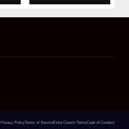
कुटुम्बकम् का संदेश
Privacy Policy
Terms of Service
Extra Crunch Terms
Code of Conduct