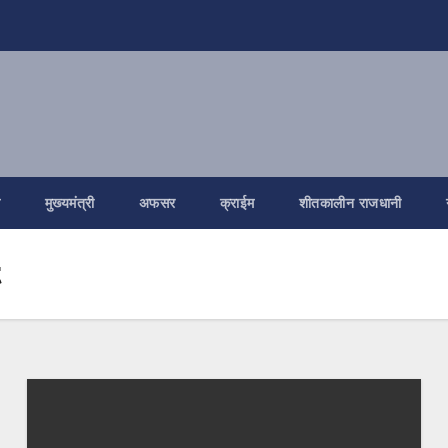
ि
मुख्यमंत्री
अफसर
क्राईम
शीतकालीन राजधानी
t