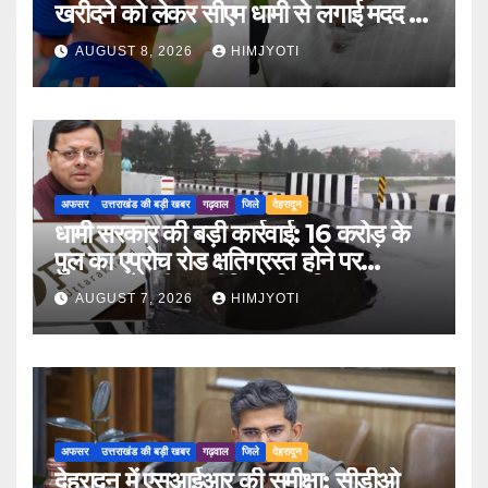
खरीदने को लेकर सीएम धामी से लगाई मदद की
गुहार
AUGUST 8, 2026
HIMJYOTI
अफसर
उत्तराखंड की बड़ी खबर
गढ़वाल
जिले
देहरादून
धामी सरकार की बड़ी कार्रवाई: 16 करोड़ के
पुल का एप्रोच रोड क्षतिग्रस्त होने पर
PWD के तीन इंजीनियर निलंबित
AUGUST 7, 2026
HIMJYOTI
अफसर
उत्तराखंड की बड़ी खबर
गढ़वाल
जिले
देहरादून
देहरादून में एसआईआर की समीक्षा: सीडीओ