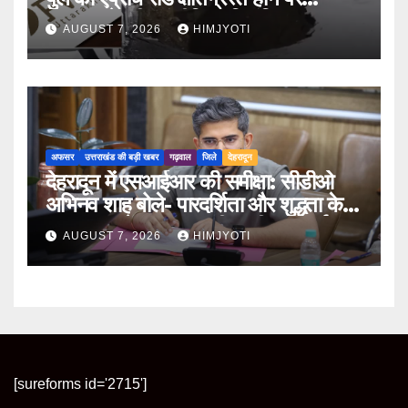
PWD के तीन इंजीनियर निलंबित
AUGUST 7, 2026
HIMJYOTI
अफसर
उत्तराखंड की बड़ी खबर
गढ़वाल
जिले
देहरादून
देहरादून में एसआईआर की समीक्षा: सीडीओ
अभिनव शाह बोले- पारदर्शिता और शुद्धता के
साथ पूरा करें मतदाता सूची पुनरीक्षण कार्य
AUGUST 7, 2026
HIMJYOTI
[sureforms id='2715']