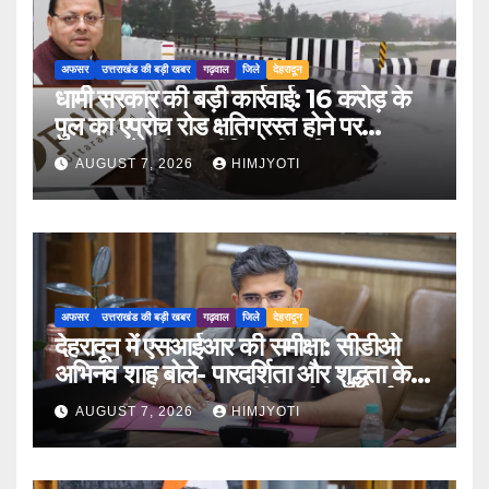
अफसर
उत्तराखंड की बड़ी खबर
गढ़वाल
जिले
देहरादून
धामी सरकार की बड़ी कार्रवाई: 16 करोड़ के
पुल का एप्रोच रोड क्षतिग्रस्त होने पर
PWD के तीन इंजीनियर निलंबित
AUGUST 7, 2026
HIMJYOTI
अफसर
उत्तराखंड की बड़ी खबर
गढ़वाल
जिले
देहरादून
देहरादून में एसआईआर की समीक्षा: सीडीओ
अभिनव शाह बोले- पारदर्शिता और शुद्धता के
साथ पूरा करें मतदाता सूची पुनरीक्षण कार्य
AUGUST 7, 2026
HIMJYOTI