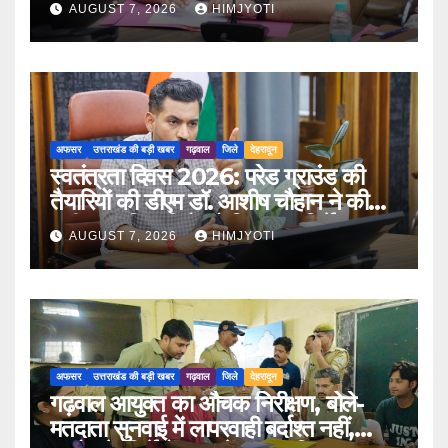
AUGUST 7, 2026
HIMJYOTI
अफसर
उत्तराखंड की बड़ी खबर
गढ़वाल
जिले
देहरादून
स्वतंत्रता दिवस 2026: परेड ग्राउंड की
तैयारियों की डीएम डॉ. आशीष चौहान ने की
समीक्षा, अधिकारियों को दिए अहम निर्देश
AUGUST 7, 2026
HIMJYOTI
अफसर
उत्तराखंड की बड़ी खबर
गढ़वाल
जिले
देहरादून
गढ़वाल आयुक्त का औचक निरीक्षण, बोले-
मतदाता सुनवाई में लापरवाही बर्दाश्त नहीं,