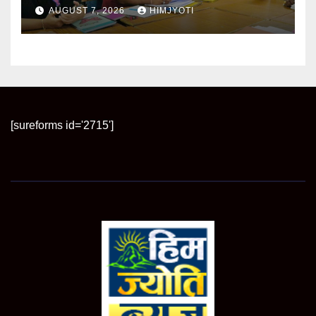
आयोग के निर्देशों का करें शत-प्रतिशत पालन
AUGUST 7, 2026
HIMJYOTI
[sureforms id='2715']