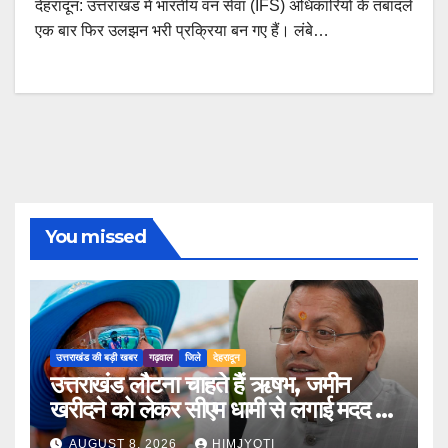
देहरादून: उत्तराखंड में भारतीय वन सेवा (IFS) अधिकारियों के तबादले
एक बार फिर उलझन भरी प्रक्रिया बन गए हैं। लंबे…
You missed
उत्तराखंड की बड़ी खबर
गढ़वाल
जिले
देहरादून
उत्तराखंड लौटना चाहते हैं ऋषभ, जमीन
खरीदने को लेकर सीएम धामी से लगाई मदद की
गुहार
AUGUST 8, 2026
HIMJYOTI