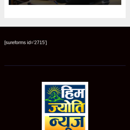
[sureforms id='2715']