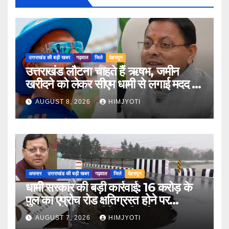
उत्तराखंड की बड़ी खबर
गढ़वाल
जिले
देहरादून
उत्तराखंड लौटना चाहते हैं ऋषभ, जमीन
खरीदने को लेकर सीएम धामी से लगाई मदद की
गुहार
AUGUST 8, 2026
HIMJYOTI
अफसर
उत्तराखंड की बड़ी खबर
गढ़वाल
जिले
देहरादून
धामी सरकार की बड़ी कार्रवाई: 16 करोड़ के
पुल का एप्रोच रोड क्षतिग्रस्त होने पर
PWD के तीन इंजीनियर निलंबित
AUGUST 7, 2026
HIMJYOTI