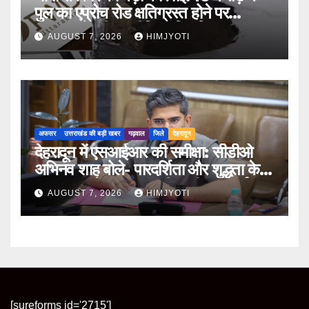
पुल का एप्रोच रोड क्षतिग्रस्त होने पर
PWD के तीन इंजीनियर निलंबित
AUGUST 7, 2026
HIMJYOTI
अफसर
उत्तराखंड की बड़ी खबर
गढ़वाल
जिले
देहरादून
देहरादून में एसआईआर की समीक्षा: सीडीओ
अभिनव शाह बोले- पारदर्शिता और शुद्धता के
साथ पूरा करें मतदाता सूची पुनरीक्षण कार्य
AUGUST 7, 2026
HIMJYOTI
[sureforms id='2715']