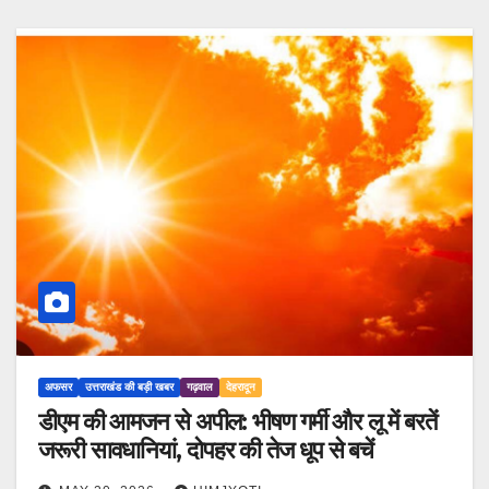
अफसर
उत्तराखंड की बड़ी खबर
गढ़वाल
देहरादून
डीएम की आमजन से अपील: भीषण गर्मी और लू में बरतें
जरूरी सावधानियां, दोपहर की तेज धूप से बचें