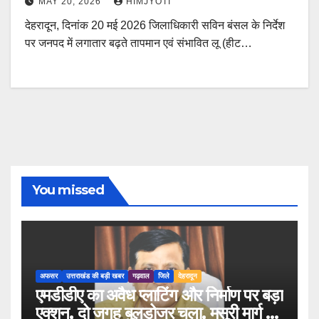
MAY 20, 2026
HIMJYOTI
देहरादून, दिनांक 20 मई 2026 जिलाधिकारी सविन बंसल के निर्देश
पर जनपद में लगातार बढ़ते तापमान एवं संभावित लू (हीट…
You missed
अफसर
उत्तराखंड की बड़ी खबर
गढ़वाल
जिले
देहरादून
एमडीडीए का अवैध प्लाटिंग और निर्माण पर बड़ा
एक्शन, दो जगह बुलडोजर चला, मसूरी मार्ग पर