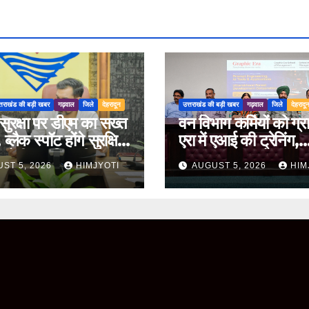
्तराखंड की बड़ी खबर
गढ़वाल
जिले
देहरादून
उत्तराखंड की बड़ी खबर
गढ़वाल
जिले
देहरादू
ुरक्षा पर डीएम का सख्त
वन विभाग कर्मियों को ग्
ब्लैक स्पॉट होंगे सुरक्षित,
एरा में एआई की ट्रेनिंग,
 होगी प्रगति समीक्षा
ChatGPT और Gem
ST 5, 2026
HIMJYOTI
AUGUST 5, 2026
HIM
के व्यावहारिक उपयोग पर
फोकस