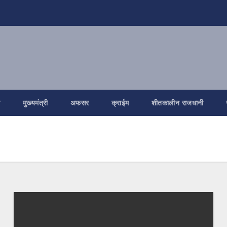
ि
मुख्यमंत्री
अफसर
क्राईम
शीतकालीन राजधानी