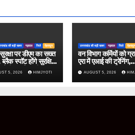
्तराखंड की बड़ी खबर
गढ़वाल
जिले
देहरादून
उत्तराखंड की बड़ी खबर
गढ़वाल
जिले
देहरादू
ुरक्षा पर डीएम का सख्त
वन विभाग कर्मियों को ग्
ब्लैक स्पॉट होंगे सुरक्षित,
एरा में एआई की ट्रेनिंग,
 होगी प्रगति समीक्षा
ChatGPT और Gem
ST 5, 2026
HIMJYOTI
AUGUST 5, 2026
HIM
के व्यावहारिक उपयोग पर
फोकस