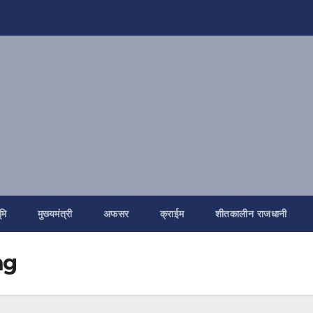
मि
मुख्यमंत्री
अफसर
क्राईम
शीतकालीन राजधानी
ng