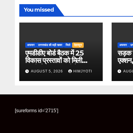
You missed
अफसर
उत्तराखंड की बड़ी खबर
जिले
देहरादून
अफसर
उत
एमडीडीए बोर्ड बैठक में 25
सड़क स
विकास प्रस्तावों को मिली
एक्शन, 
मंजूरी, देहरादून-मसूरी के
हर माह
AUGUST 5, 2026
HIMJYOTI
AUGU
नियोजित विकास को मिलेगी
रफ्तार
[sureforms id='2715']