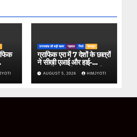
न
उत्तराखंड की बड़ी खबर
गढ़वाल
जिले
देहरादून
राफिक
ग्राफिक एरा में 7 देशों के छात्रों
ने सीखी एआई और हाई-
ini
परफॉर्मेंस कंप्यूटिंग की आधुनिक
JYOTI
AUGUST 5, 2026
HIMJYOTI
तकनीकें