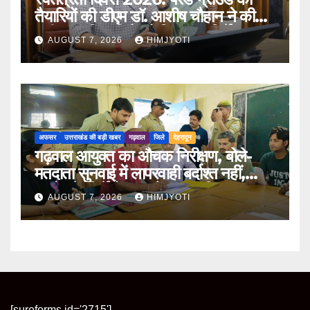
तैयारियों की डीएम डॉ. आशीष चौहान ने की
समीक्षा, अधिकारियों को दिए अहम निर्देश
AUGUST 7, 2026
HIMJYOTI
अफसर
उत्तराखंड की बड़ी खबर
गढ़वाल
जिले
देहरादून
गढ़वाल आयुक्त का औचक निरीक्षण, बोले-
मतदाता सुनवाई में लापरवाही बर्दाश्त नहीं,
आयोग के निर्देशों का करें शत-प्रतिशत पालन
AUGUST 7, 2026
HIMJYOTI
[sureforms id='2715']