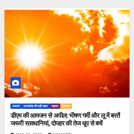
अफसर
उत्तराखंड की बड़ी खबर
गढ़वाल
देहरादून
डीएम की आमजन से अपील: भीषण गर्मी और लू में बरतें
जरूरी सावधानियां, दोपहर की तेज धूप से बचें