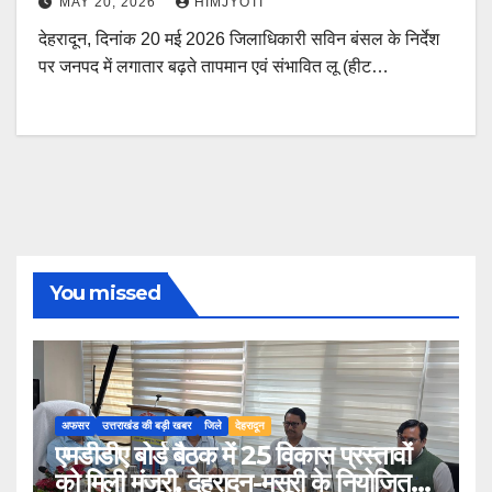
MAY 20, 2026
HIMJYOTI
देहरादून, दिनांक 20 मई 2026 जिलाधिकारी सविन बंसल के निर्देश
पर जनपद में लगातार बढ़ते तापमान एवं संभावित लू (हीट…
You missed
अफसर
उत्तराखंड की बड़ी खबर
जिले
देहरादून
एमडीडीए बोर्ड बैठक में 25 विकास प्रस्तावों
को मिली मंजूरी, देहरादून-मसूरी के नियोजित