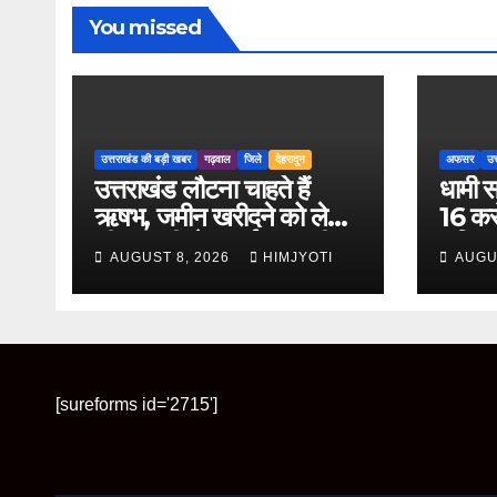
You missed
उत्तराखंड की बड़ी खबर
गढ़वाल
जिले
देहरादून
अफसर
उत
उत्तराखंड लौटना चाहते हैं
धामी स
ऋषभ, जमीन खरीदने को लेकर
16 करो
सीएम धामी से लगाई मदद की
क्षति
AUGUST 8, 2026
HIMJYOTI
AUGU
गुहार
तीन इं
[sureforms id='2715']