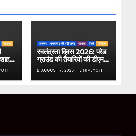
देहरादून
अफसर
उत्तराखंड की बड़ी खबर
गढ़वाल
जिले
देहरादून
ी
स्वतंत्रता दिवस 2026: परेड
 शाह
ग्राउंड की तैयारियों की डीएम
ता के
डॉ. आशीष चौहान ने की
YOTI
AUGUST 7, 2026
HIMJYOTI
ची
समीक्षा, अधिकारियों को दिए
अहम निर्देश