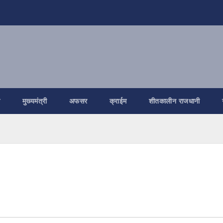
ि
मुख्यमंत्री
अफसर
क्राईम
शीतकालीन राजधानी