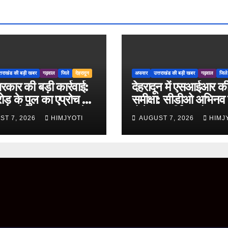
्तराखंड की बड़ी खबर
गढ़वाल
जिले
देहरादून
अफसर
उत्तराखंड की बड़ी खबर
गढ़वाल
जिले
रकार की बड़ी कार्रवाई:
देहरादून में एसआईआर क
ड़ के पुल का एप्रोच रोड
समीक्षा: सीडीओ अभिनव
ग्रस्त होने पर PWD के
बोले- पारदर्शिता और शुद्ध
ST 7, 2026
HIMJYOTI
AUGUST 7, 2026
HIMJ
जीनियर निलंबित
साथ पूरा करें मतदाता सू
पुनरीक्षण कार्य