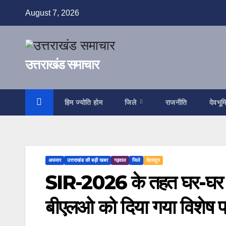
Skip
August 7, 2026
to
content
उत्तराखंड समाचार
हिम ज्योति होम
जिले
राजनीति
देवभूम
अफसर
उत्तराखंड की बड़ी खबर
गढ़वाल
जिले
देहरादून
SIR-2026 के तहत घर-घर पहुंच
बीएलओ को दिया गया विशेष प्