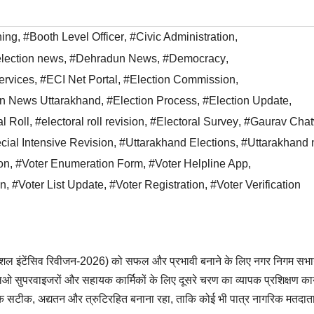
ning
,
#Booth Level Officer
,
#Civic Administration
,
lection news
,
#Dehradun News
,
#Democracy
,
ervices
,
#ECI Net Portal
,
#Election Commission
,
on News Uttarakhand
,
#Election Process
,
#Election Update
,
l Roll
,
#electoral roll revision
,
#Electoral Survey
,
#Gaurav Chat
cial Intensive Revision
,
#Uttarakhand Elections
,
#Uttarakhand
ion
,
#Voter Enumeration Form
,
#Voter Helpline App
,
on
,
#Voter List Update
,
#Voter Registration
,
#Voter Verification
्पेशल इंटेंसिव रिवीजन-2026) को सफल और प्रभावी बनाने के लिए नगर निगम सभागा
एलओ सुपरवाइजरों और सहायक कार्मिकों के लिए दूसरे चरण का व्यापक प्रशिक्षण कार
िक सटीक, अद्यतन और त्रुटिरहित बनाना रहा, ताकि कोई भी पात्र नागरिक मतदाता