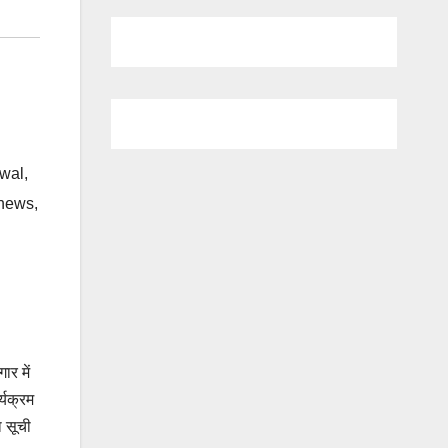
wal
,
 news
,
र में
्यक्रम
 सूची