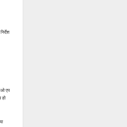
िर्देश
एलओ एप
व हो
या