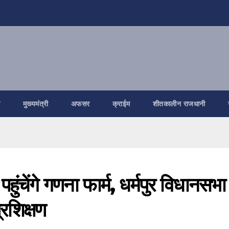
ि
मुख्यमंत्री
अफसर
क्राईम
शीतकालीन राजधानी
ेंगे गणना फार्म, धर्मपुर विधानसभा
रशिक्षण