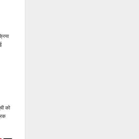
्रिया
ई
ूची को
रिक