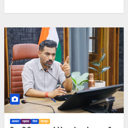
अफसर
गढ़वाल
जिले
देहरादून