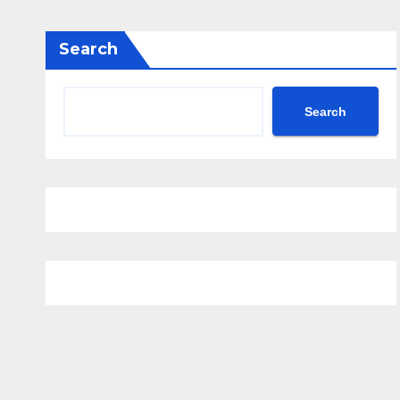
Search
Search