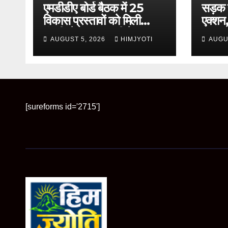
एमडीडीए बोर्ड बैठक में 25
सड़क स
विकास प्रस्तावों को मिली
एक्शन, 
मंजूरी, देहरादून-मसूरी के
हर माह
AUGUST 5, 2026
HIMJYOTI
AUGU
नियोजित विकास को मिलेगी
रफ्तार
[sureforms id='2715']