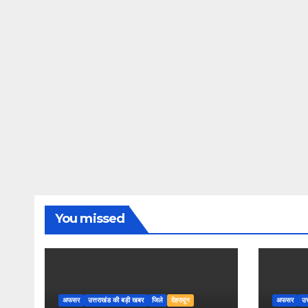
You missed
अफसर
उत्तराखंड की बड़ी खबर
जिले
देहरादून
अफसर
उत