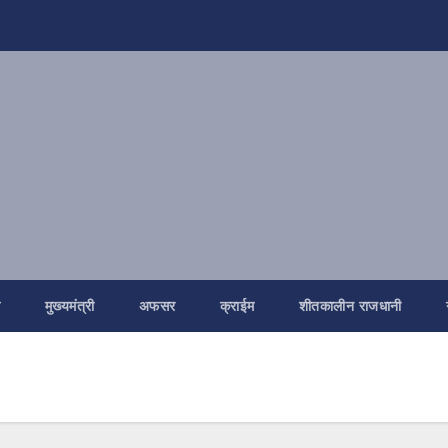
ि
मुख्यमंत्री
अफसर
क्राईम
शीतकालीन राजधानी