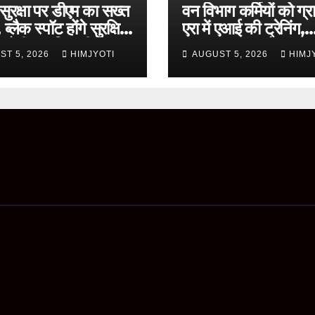
ुरक्षा पर डीएम का सख्त
वन विभाग कर्मियों को ग्
ब्लैक स्पॉट होंगे सुरक्षित,
एरा में एआई की ट्रेनिंग,
 होगी प्रगति समीक्षा
ChatGPT और Gem
ST 5, 2026
HIMJYOTI
AUGUST 5, 2026
HIMJ
के व्यावहारिक उपयोग पर
फोकस