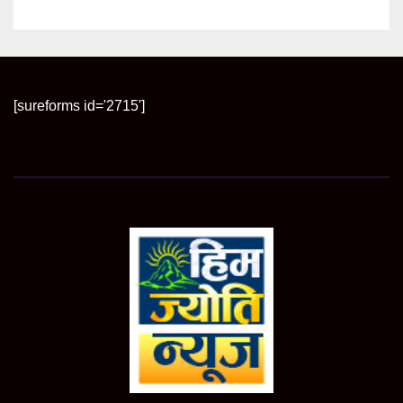
[sureforms id='2715']