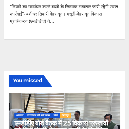
“नियमों का उल्लंघन करने वालों के खिलाफ लगातार जारी रहेगी सख्त
कार्रवाई”- बंशीधर तिवारी देहरादून। मसूरी-देहरादून विकास
प्राधिकरण (एमडीडीए) ने…
You missed
अफसर
उत्तराखंड की बड़ी खबर
जिले
देहरादून
एमडीडीए बोर्ड बैठक में 25 विकास प्रस्तावों