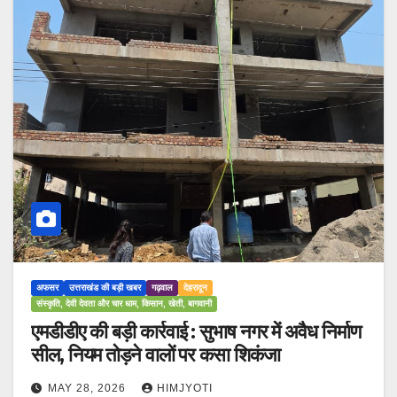
अफसर
उत्तराखंड की बड़ी खबर
गढ़वाल
देहरादून
संस्कृति, देवी देवता और चार धाम, किसान, खेती, बागवानी
एमडीडीए की बड़ी कार्रवाई : सुभाष नगर में अवैध निर्माण
सील, नियम तोड़ने वालों पर कसा शिकंजा
MAY 28, 2026
HIMJYOTI