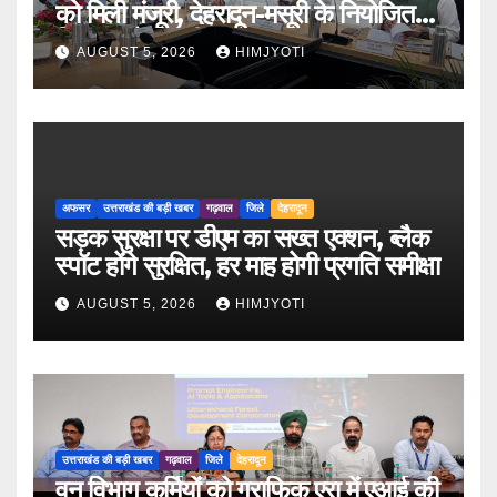
को मिली मंजूरी, देहरादून-मसूरी के नियोजित
विकास को मिलेगी रफ्तार
AUGUST 5, 2026
HIMJYOTI
अफसर
उत्तराखंड की बड़ी खबर
गढ़वाल
जिले
देहरादून
सड़क सुरक्षा पर डीएम का सख्त एक्शन, ब्लैक
स्पॉट होंगे सुरक्षित, हर माह होगी प्रगति समीक्षा
AUGUST 5, 2026
HIMJYOTI
उत्तराखंड की बड़ी खबर
गढ़वाल
जिले
देहरादून
वन विभाग कर्मियों को ग्राफिक एरा में एआई की