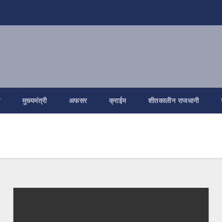
ि
मुख्यमंत्री
अफसर
क्राईम
शीतकालीन राजधानी