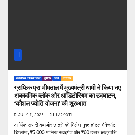
उत्तराखंड की बड़ी खबर
कुमाऊं
जिले
नैनीताल
ग्राफिक एरा भीमताल में मुख्यमंत्री धामी ने किया नए
अकादमिक ब्लॉक और ऑडिटोरियम का उद्घाटन,
‘कौशल ज्योति योजना’ की शुरुआत
JULY 7, 2026
HIMJYOTI
आर्थिक रूप से कमजोर छात्रों को मिलेगा मुफ्त होटल मैनेजमेंट
डिप्लोमा, ₹5,000 मासिक स्टाइपेंड और ₹60 हजार छात्रवृत्ति