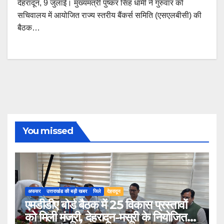
देहरादून, 9 जुलाई। मुख्यमंत्री पुष्कर सिंह धामी ने गुरुवार को
सचिवालय में आयोजित राज्य स्तरीय बैंकर्स समिति (एसएलबीसी) की
बैठक…
You missed
अफसर
उत्तराखंड की बड़ी खबर
जिले
देहरादून
एमडीडीए बोर्ड बैठक में 25 विकास प्रस्तावों
को मिली मंजूरी, देहरादून-मसूरी के नियोजित