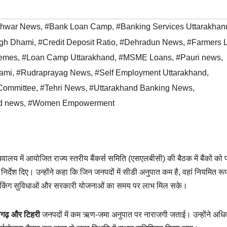
hwar News
,
#Bank Loan Camp
,
#Banking Services Uttarakhan
ngh Dhami
,
#Credit Deposit Ratio
,
#Dehradun News
,
#Farmers 
emes
,
#Loan Camp Uttarakhand
,
#MSME Loans
,
#Pauri news
,
ami
,
#Rudraprayag News
,
#Self Employment Uttarakhand
,
 Committee
,
#Tehri News
,
#Uttarakhand Banking News
,
d news
,
#Women Empowerment
सचिवालय में आयोजित राज्य स्तरीय बैंकर्स समिति (एसएलबीसी) की बैठक में बैंकों को प
िर्देश दिए। उन्होंने कहा कि जिन जनपदों में सीडी अनुपात कम है, वहां नियमित रू
बैंकिंग सुविधाओं और सरकारी योजनाओं का समय पर लाभ मिल सके।
ौरागढ़ और टिहरी
जनपदों में कम ऋण-जमा अनुपात पर नाराजगी जताई। उन्होंने अधिक