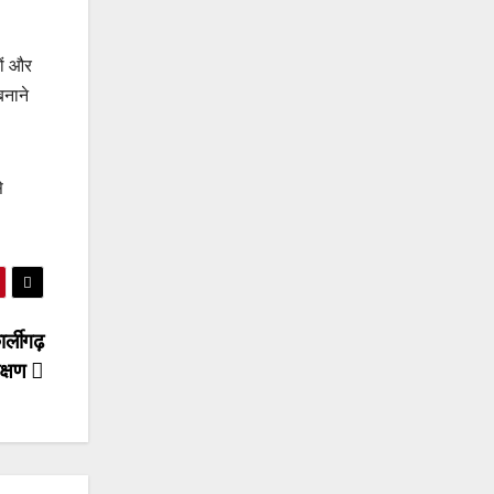
ों और
बनाने
े
र्लीगढ़
ीक्षण