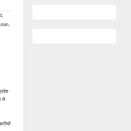
d
,
Loan
,
्रदेश
प से
ारियों