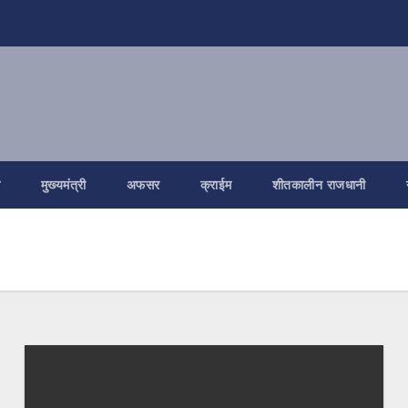
ि
मुख्यमंत्री
अफसर
क्राईम
शीतकालीन राजधानी