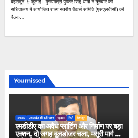
देहरादून, 9 जुलाई। मुख्यमंत्री पुष्कर सिंह धामी ने गुरुवार को
सचिवालय में आयोजित राज्य स्तरीय बैंकर्स समिति (एसएलबीसी) की
बैठक…
You missed
अफसर
उत्तराखंड की बड़ी खबर
गढ़वाल
जिले
देहरादून
एमडीडीए का अवैध प्लाटिंग और निर्माण पर बड़ा
एक्शन, दो जगह बुलडोजर चला, मसूरी मार्ग पर