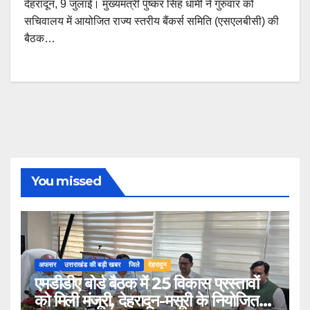
देहरादून, 9 जुलाई। मुख्यमंत्री पुष्कर सिंह धामी ने गुरुवार को
सचिवालय में आयोजित राज्य स्तरीय बैंकर्स समिति (एसएलबीसी) की
बैठक…
You missed
अफसर
उत्तराखंड की बड़ी खबर
जिले
देहरादून
एमडीडीए बोर्ड बैठक में 25 विकास प्रस्तावों
को मिली मंजूरी, देहरादून-मसूरी के नियोजित