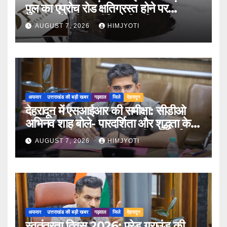
पुल का एप्रोच रोड क्षतिग्रस्त होने पर
PWD के तीन इंजीनियर निलंबित
AUGUST 7, 2026
HIMJYOTI
अफसर
उत्तराखंड की बड़ी खबर
गढ़वाल
जिले
देहरादून
देहरादून में एसआईआर की समीक्षा: सीडीओ
अभिनव शाह बोले- पारदर्शिता और शुद्धता के
साथ पूरा करें मतदाता सूची पुनरीक्षण कार्य
AUGUST 7, 2026
HIMJYOTI
अफसर
उत्तराखंड की बड़ी खबर
गढ़वाल
जिले
देहरादून
स्वतंत्रता दिवस 2026: परेड ग्राउंड की