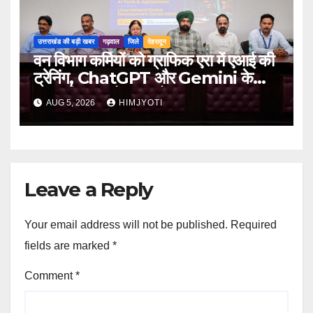
उत्तराखंड की बड़ी खबर
गढ़वाल
जिले
देहरादून
वन विभाग कर्मियों को ग्राफिक एरा में एआई की
ट्रेनिंग, ChatGPT और Gemini के
व्यावहारिक उपयोग पर फोकस
AUG 5, 2026
HIMJYOTI
Leave a Reply
Your email address will not be published.
Required
fields are marked
*
Comment
*