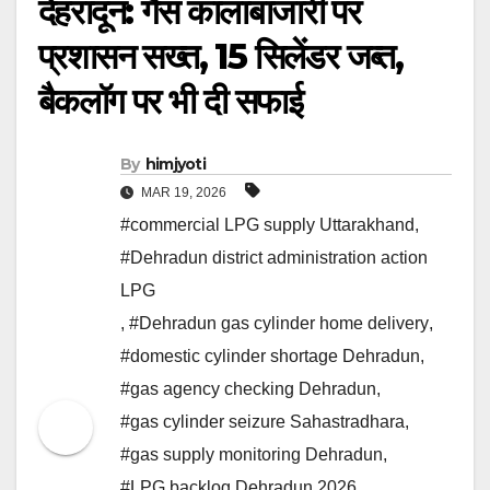
देहरादून: गैस कालाबाजारी पर
प्रशासन सख्त, 15 सिलेंडर जब्त,
बैकलॉग पर भी दी सफाई
By
himjyoti
MAR 19, 2026
#commercial LPG supply Uttarakhand
,
#Dehradun district administration action
LPG
,
#Dehradun gas cylinder home delivery
,
#domestic cylinder shortage Dehradun
,
#gas agency checking Dehradun
,
#gas cylinder seizure Sahastradhara
,
#gas supply monitoring Dehradun
,
#LPG backlog Dehradun 2026
,