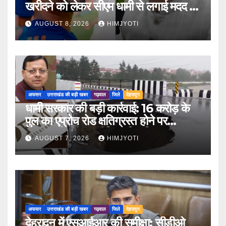
खरीदने को लेकर सीएम धामी से लगाई मदद की
गुहार
AUGUST 8, 2026
HIMJYOTI
अफसर
उत्तराखंड की बड़ी खबर
गढ़वाल
जिले
देहरादून
धामी सरकार की बड़ी कार्रवाई: 16 करोड़ के
पुल का एप्रोच रोड क्षतिग्रस्त होने पर
PWD के तीन इंजीनियर निलंबित
AUGUST 7, 2026
HIMJYOTI
अफसर
उत्तराखंड की बड़ी खबर
गढ़वाल
जिले
देहरादून
देहरादून में एसआईआर की समीक्षा: सीडीओ