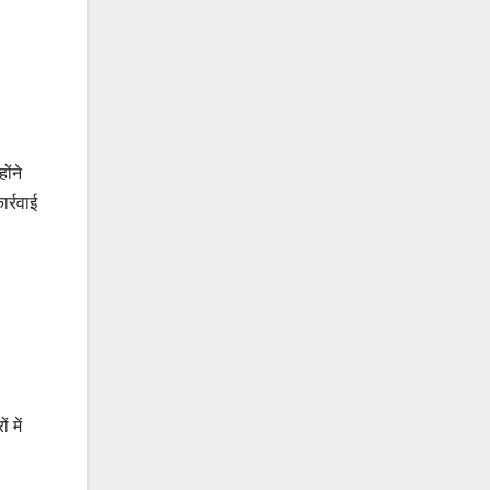
ोंने
र्रवाई
 में