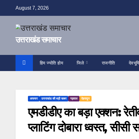
Skip
August 7, 2026
to
content
उत्तराखंड समाचार
हिम ज्योति होम
जिले
राजनीति
देवभूम
अफसर
उत्तराखंड की बड़ी खबर
गढ़वाल
देहरादून
एमडीडीए का बड़ा एक्शन: रेती
प्लाटिंग दोबारा ध्वस्त, सीसी