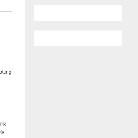
tting
सनगर
 के