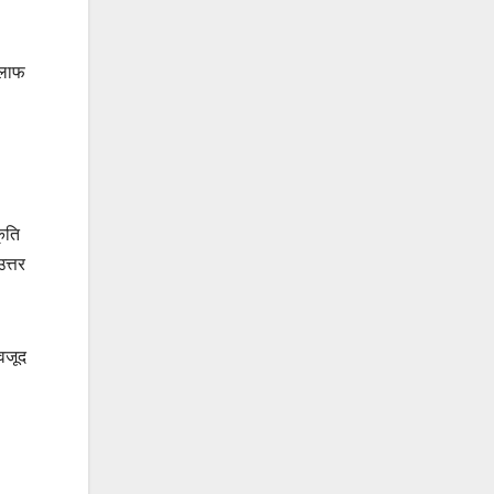
खिलाफ
कृति
त्तर
ावजूद