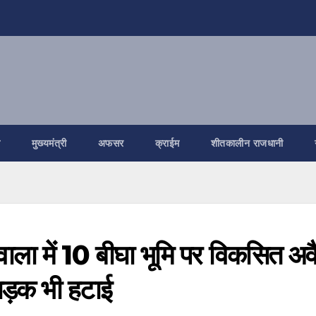
ि
मुख्यमंत्री
अफसर
क्राईम
शीतकालीन राजधानी
वाला में 10 बीघा भूमि पर विकसित अव
 सड़क भी हटाई