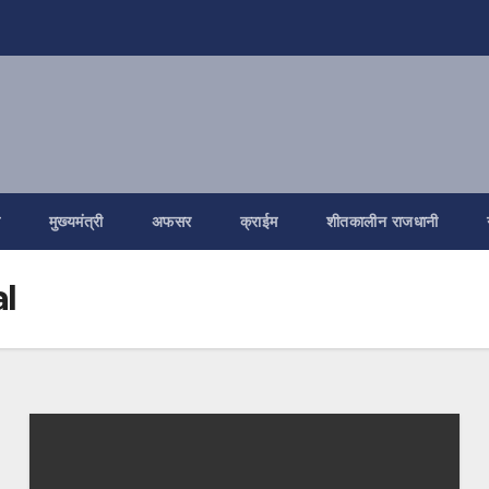
ि
मुख्यमंत्री
अफसर
क्राईम
शीतकालीन राजधानी
l