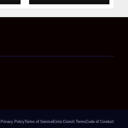
फोकस
Privacy Policy
Terms of Service
Extra Crunch Terms
Code of Conduct