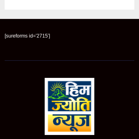
[sureforms id='2715']